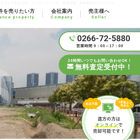
・原村の不動産会社「八ヶ岳ライフ」の、最新情報・動画配信のページです。
件を売りたい方
会社案内
売主様へ
tance property
Company
Seller
0266-72-5880
営業時間 9：00～17：00
S
24時間いつでもお問い合わせOK！
無料査定受付中！