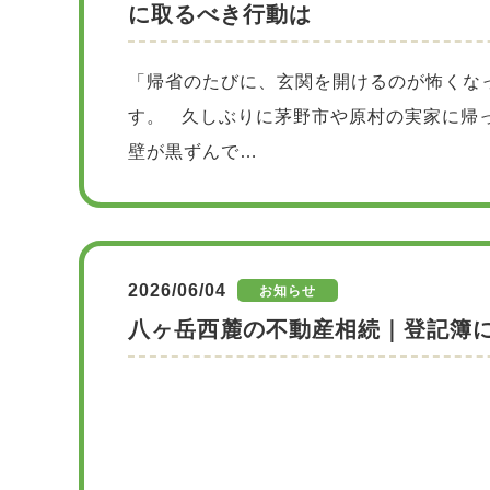
に取るべき行動は
「帰省のたびに、玄関を開けるのが怖くな
す。 久しぶりに茅野市や原村の実家に帰
壁が黒ずんで…
2026/06/04
お知らせ
八ヶ岳西麓の不動産相続｜登記簿